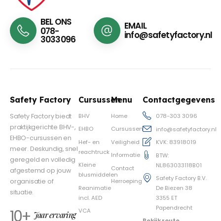
BEL ONS
EMAIL
078-
info@safetyfactory.nl
3033096
Safety Factory
Cursussen
Menu
Contactgegevens
BHV
Home
Safety Factory biedt
078-303 3096
praktijkgerichte BHV-,
EHBO
Cursussen
info@safetyfactory.nl
EHBO-cursussen en
Hef- en
Veiligheid
KVK: 83918019
meer. Deskundig, snel
reachtruck
Informatie
BTW:
geregeld en volledig
Kleine
NL863033118B01
Contact
afgestemd op jouw
blusmiddelen
Safety Factory B.V.
Herroeping
organisatie of
Reanimatie
De Biezen 38
situatie.
incl. AED
3355 ET
Papendrecht
10+
VCA
Jaar ervaring
Bekijk route