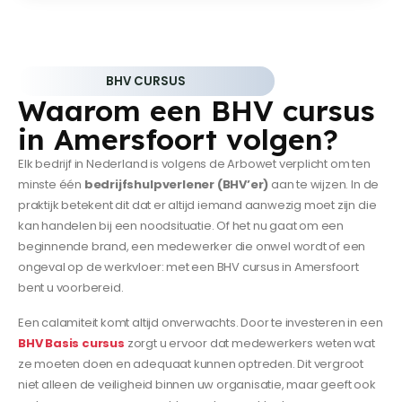
BHV CURSUS
Waarom een BHV cursus
in Amersfoort volgen?
Elk bedrijf in Nederland is volgens de Arbowet verplicht om ten
minste één
bedrijfshulpverlener (BHV’er)
aan te wijzen. In de
praktijk betekent dit dat er altijd iemand aanwezig moet zijn die
kan handelen bij een noodsituatie. Of het nu gaat om een
beginnende brand, een medewerker die onwel wordt of een
ongeval op de werkvloer: met een BHV cursus in Amersfoort
bent u voorbereid.
Een calamiteit komt altijd onverwachts. Door te investeren in een
BHV Basis cursus
zorgt u ervoor dat medewerkers weten wat
ze moeten doen en adequaat kunnen optreden. Dit vergroot
niet alleen de veiligheid binnen uw organisatie, maar geeft ook