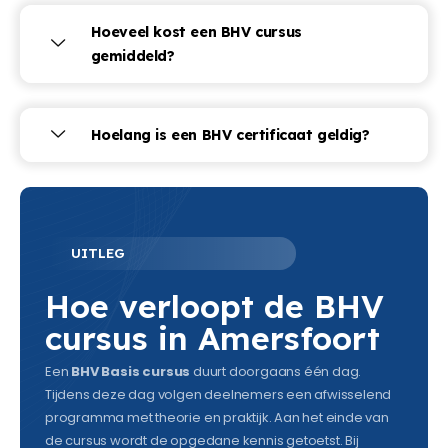
Hoeveel kost een BHV cursus
gemiddeld?
Hoelang is een BHV certificaat geldig?
UITLEG
Hoe verloopt de BHV
cursus in Amersfoort
Een
BHV Basis cursus
duurt doorgaans één dag.
Tijdens deze dag volgen deelnemers een afwisselend
programma met theorie en praktijk. Aan het einde van
de cursus wordt de opgedane kennis getoetst. Bij