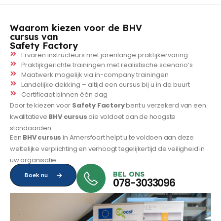
Waarom kiezen voor de BHV
cursus van
Safety Factory
Ervaren instructeurs met jarenlange praktijkervaring
Praktijkgerichte trainingen met realistische scenario’s
Maatwerk mogelijk via in-company trainingen
Landelijke dekking – altijd een cursus bij u in de buurt
Certificaat binnen één dag
Door te kiezen voor
Safety Factory
bent u verzekerd van een
kwalitatieve
BHV cursus
die voldoet aan de hoogste
standaarden.
Een
BHV cursus
in Amersfoort helpt u te voldoen aan deze
wettelijke verplichting en verhoogt tegelijkertijd de veiligheid in
uw organisatie.
BEL ONS
Boek nu
078-3033096