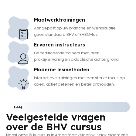
Maatwerktrainingen
Aangepast op uw branche en werksituatie –
geen standaard BHV of EHBO-les.
Ervaren instructeurs
Gecertificeerde trainers met jaren
praktijkervaring én didactische achtergrond.
Moderne lesmethoden
Interactieve trainingen met een sterke focus op
doen, actief oefenen en beter onthouden.
FAQ
Veelgestelde vragen
over de BHV cursus
Naast onze BHV cursus in Amersfoort krijgen wij vaak algemene