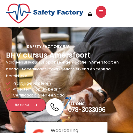
SAFETY FACTORY B.V.
BHV cursus Amersfoort
Volg een BHV cursus op onze eigen locatie in Amersfoort en
behaal uw certificaat. Praktijkgericht, erkend en centraal
bereikbaar.
Praktijkgericht leren
Afgestemd op uw bedrijf
Certificaat binnen één dag
BEL ONS
Boek nu
078-3033096
Waardering