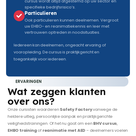
cursus wordt altijd afgestemd op uw sector en
specifieke bedrijfsrisico’s.
Particulieren
Ook particulieren kunnen deelnemen. Vergroot
uw EHBO- en reanimatiekennis en leer met
vertrouwen optreden in noodsituaties.
Iedereen kan deelnemen, ongeacht ervaring of
vooropleiding. De cursus is praktijkgericht en
toegankelijk voor iedereen.
ERVARINGEN
Wat zeggen klanten
over ons?
Onze cursisten waarderen
Safety Factory
vanwege de
heldere uitleg, persoonlijke aanpak en praktijkgerichte
veiligheidstrainingen. Of het nu gaat om een
BHV cursus
,
EHBO training
of
reanimatie met AED
– deelnemers voelen