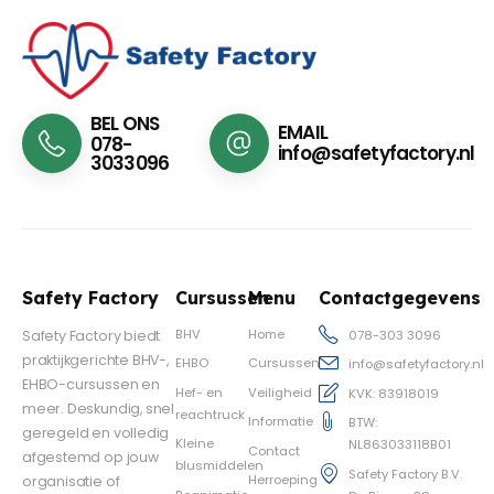
BEL ONS
EMAIL
078-
info@safetyfactory.nl
3033096
Safety Factory
Cursussen
Menu
Contactgegevens
BHV
Home
Safety Factory biedt
078-303 3096
praktijkgerichte BHV-,
EHBO
Cursussen
info@safetyfactory.nl
EHBO-cursussen en
Hef- en
Veiligheid
KVK: 83918019
meer. Deskundig, snel
reachtruck
Informatie
BTW:
geregeld en volledig
Kleine
NL863033118B01
Contact
afgestemd op jouw
blusmiddelen
Safety Factory B.V.
Herroeping
organisatie of