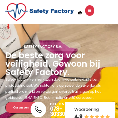
SAFETY FACTORY B.V.
De beste zorg voor
veiligheid. Gewoon bij
Safety Factory.
Safety Factory kenmerkt zich door kwaliteit, flexibiliteit en
professionaliteit. We richten ons op zowel de zakelijke als
particuliere markt en verzorgen diverse trainingen op het
gebied van BHV, EHBO, Reanimatie en AED cursussen.
BEL ONS
078-
Cursussen
Waardering
3033096
4.9