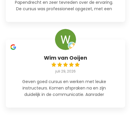
Papendrecht en zeer tevreden over de ervaring.
De cursus was professioneel opgezet, met een
goede balans tussen theorie en praktijk. De
instructeur gaf duidelijke uitleg en wist de les op
een leuke en interactieve manier te verzorgen.
Ik voelde me op mijn gemak en heb veel
nuttige kennis opgedaan. Zeker een aanrader
voor iedereen die een BHV-cursus wil volgen!
Wim van Ooijen
juli 29, 2026
Geven goed cursus en werken met leuke
instructeurs. Komen afspraken na en zijn
duidelijk in de communicatie. Aanrader