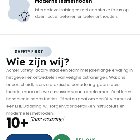
Moderne lesmethoden
Interactieve trainingen met een sterke focus op
doen, actief oefenen en beter onthouden.
SAFETY FIRST
Wie zijn wij?
Achter Safety Factory staat een team met jarenlange ervaring in
het geven én ontwikkelen van veiligheidstrainingen. Wat ons
onderscheidt, is onze praktische benadering: geen saaie
theorie, maar actieve cursussen waarin deelnemers écht leren
handelen in noodsituaties. Of het nu gaat om een BHV cursus of
een EHBO training, wij zorgen voor betrokken instructeurs en
moderne lesmethoden.
10+
Jaar ervaring!