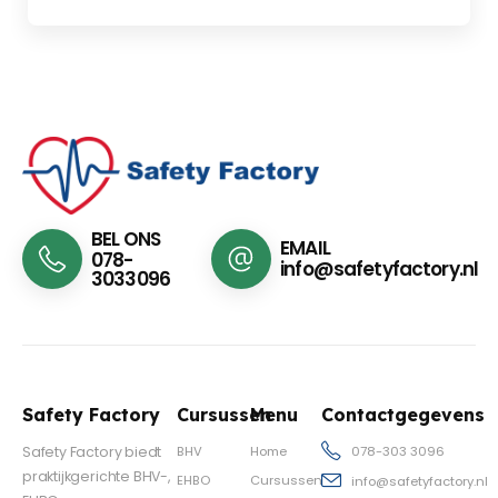
BEL ONS
EMAIL
078-
info@safetyfactory.nl
3033096
Safety Factory
Cursussen
Menu
Contactgegevens
BHV
Home
Safety Factory biedt
078-303 3096
praktijkgerichte BHV-,
EHBO
Cursussen
info@safetyfactory.nl