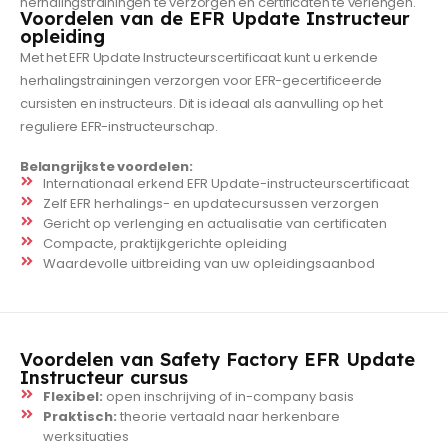
herhalingstrainingen te verzorgen en certificaten te verlengen.
Voordelen van de EFR Update Instructeur
opleiding
Met het EFR Update Instructeurscertificaat kunt u erkende
herhalingstrainingen verzorgen voor EFR-gecertificeerde
cursisten en instructeurs. Dit is ideaal als aanvulling op het
reguliere EFR-instructeurschap.
Belangrijkste voordelen:
Internationaal erkend EFR Update-instructeurscertificaat
Zelf EFR herhalings- en updatecursussen verzorgen
Gericht op verlenging en actualisatie van certificaten
Compacte, praktijkgerichte opleiding
Waardevolle uitbreiding van uw opleidingsaanbod
Voordelen van Safety Factory EFR Update
Instructeur cursus
Flexibel:
open inschrijving of in-company basis
Praktisch:
theorie vertaald naar herkenbare
werksituaties