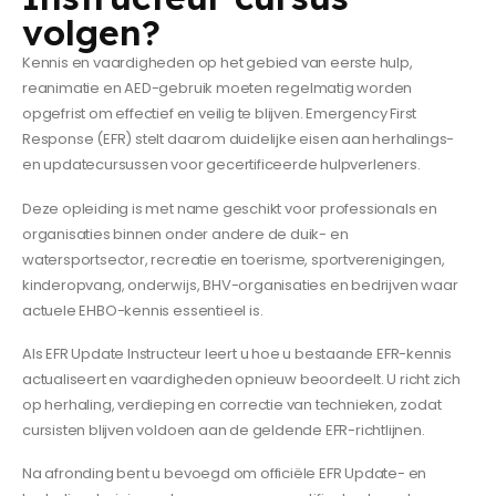
volgen?
Kennis en vaardigheden op het gebied van eerste hulp,
reanimatie en AED-gebruik moeten regelmatig worden
opgefrist om effectief en veilig te blijven. Emergency First
Response (EFR) stelt daarom duidelijke eisen aan herhalings-
en updatecursussen voor gecertificeerde hulpverleners.
Deze opleiding is met name geschikt voor professionals en
organisaties binnen onder andere de duik- en
watersportsector, recreatie en toerisme, sportverenigingen,
kinderopvang, onderwijs, BHV-organisaties en bedrijven waar
actuele EHBO-kennis essentieel is.
Als EFR Update Instructeur leert u hoe u bestaande EFR-kennis
actualiseert en vaardigheden opnieuw beoordeelt. U richt zich
op herhaling, verdieping en correctie van technieken, zodat
cursisten blijven voldoen aan de geldende EFR-richtlijnen.
Na afronding bent u bevoegd om officiële EFR Update- en