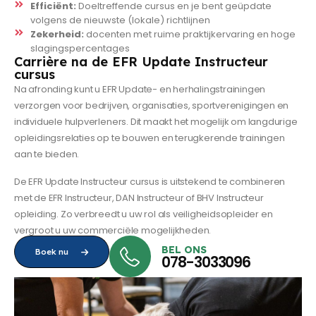
Efficiënt:
Doeltreffende cursus en je bent geüpdate
volgens de nieuwste (lokale) richtlijnen
Zekerheid:
docenten met ruime praktijkervaring en hoge
slagingspercentages
Carrière na de EFR Update Instructeur
cursus
Na afronding kunt u EFR Update- en herhalingstrainingen
verzorgen voor bedrijven, organisaties, sportverenigingen en
individuele hulpverleners. Dit maakt het mogelijk om langdurige
opleidingsrelaties op te bouwen en terugkerende trainingen
aan te bieden.
De EFR Update Instructeur cursus is uitstekend te combineren
met de EFR Instructeur, DAN Instructeur of BHV Instructeur
opleiding. Zo verbreedt u uw rol als veiligheidsopleider en
vergroot u uw commerciële mogelijkheden.
BEL ONS
Boek nu
078-3033096