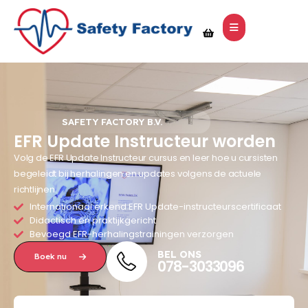
SAFETY FACTORY B.V.
EFR Update Instructeur worden
Volg de EFR Update Instructeur cursus en leer hoe u cursisten
begeleidt bij herhalingen en updates volgens de actuele
richtlijnen.
Internationaal erkend EFR Update-instructeurscertificaat
Didactisch én praktijkgericht
Bevoegd EFR-herhalingstrainingen verzorgen
BEL ONS
Boek nu
078-3033096