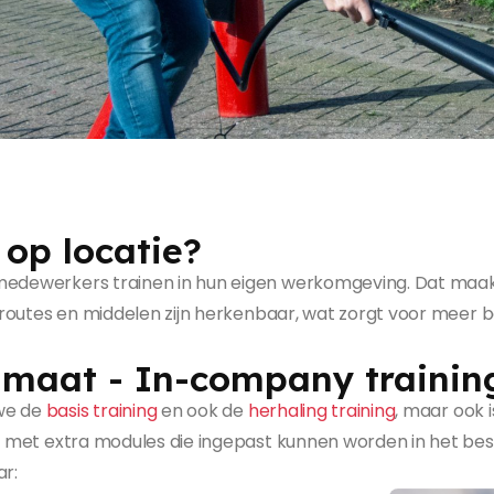
op locatie?
medewerkers trainen in hun eigen werkomgeving. Dat maakt
chtroutes en middelen zijn herkenbaar, wat zorgt voor meer
 maat - In-company trainin
 we de
basis training
en ook de
herhaling training
, maar ook 
ing met extra modules die ingepast kunnen worden in het 
r: