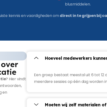
blusmiddelen.
uiste kennis en vaardigheden om
direct in te grijpen bij 
Hoeveel medewerkers kunnen
 over
catie
Een groep bestaat meestal uit 6 tot 12
tie
? Hier vindt
meerdere sessies op één dag worden i
 antwoorden,
g en
Moeten wij zelf materialen of