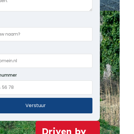
nnummer
Verstuur
Driven by