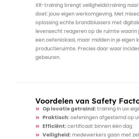
XR-training brengt veiligheidstraining naa
doet: jouw eigen werkomgeving. Met mixed
oplossing echte brandblussers met digital
levensecht reageren op de ruimte waarin je 
een oefenlokaal, maar midden in je eigen 
productieruimte. Precies daar waar incide
gebeuren.
Voordelen van Safety Fact
Op locatie getraind:
training in uw e
Praktisch:
oefeningen afgestemd op uw b
Efficiënt:
certificaat binnen één dag
Veiligheid:
medewerkers gaan met zelf