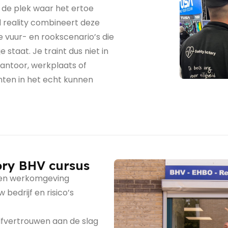
r de plek waar het ertoe
 reality combineert deze
e vuur- en rookscenario’s die
staat. Je traint dus niet in
kantoor, werkplaats of
nten in het echt kunnen
ory BHV cursus
igen werkomgeving
edrijf en risico’s
vertrouwen aan de slag