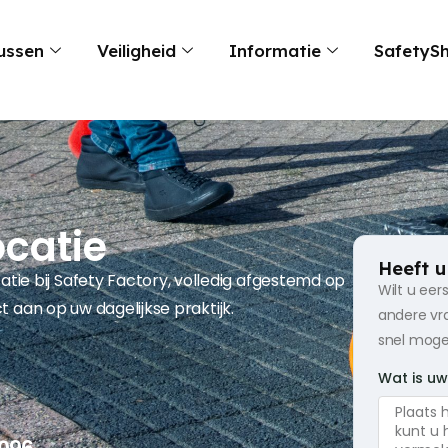
ussen
Veiligheid
Informatie
SafetyS
ocatie
Heeft u
tie bij Safety Factory, volledig afgestemd op
Wilt u ee
ct aan op uw dagelijkse praktijk.
andere vra
snel mogel
Wat is u