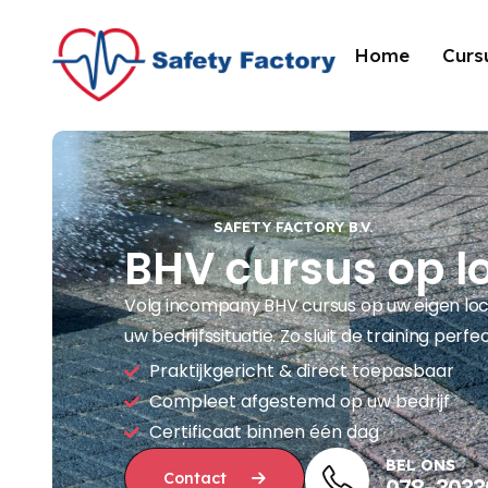
Home
Curs
SAFETY FACTORY B.V.
BHV cursus op l
Volg incompany BHV cursus op uw eigen loca
uw bedrijfssituatie. Zo sluit de training perfe
Praktijkgericht & direct toepasbaar
Compleet afgestemd op uw bedrijf
Certificaat binnen één dag
BEL ONS
Contact