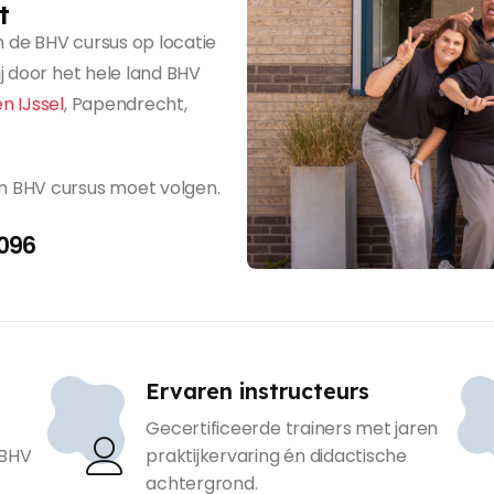
t
m de BHV cursus op locatie
j door het hele land BHV
n IJssel
, Papendrecht,
n BHV cursus moet volgen.
096
Ervaren instructeurs
Gecertificeerde trainers met jaren
 BHV
praktijkervaring én didactische
achtergrond.