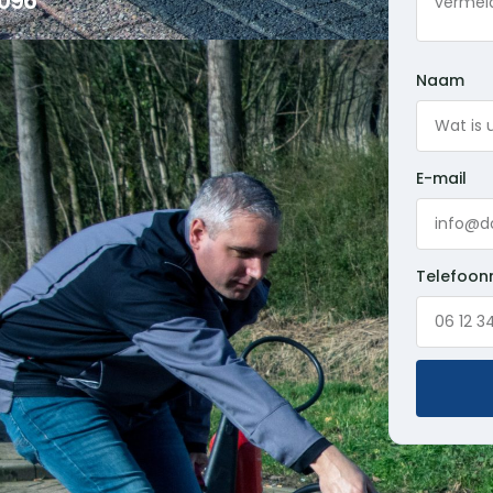
096
Naam
E-mail
Telefoo