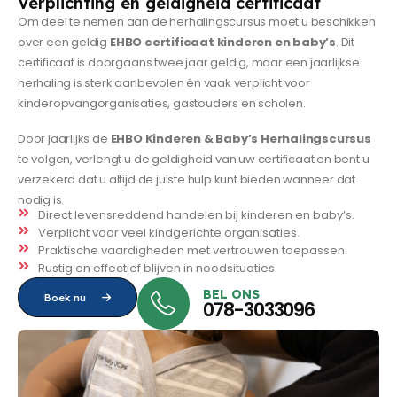
Verplichting en geldigheid certificaat
Om deel te nemen aan de herhalingscursus moet u beschikken
over een geldig
EHBO certificaat kinderen en baby’s
. Dit
certificaat is doorgaans twee jaar geldig, maar een jaarlijkse
herhaling is sterk aanbevolen én vaak verplicht voor
kinderopvangorganisaties, gastouders en scholen.
Door jaarlijks de
EHBO Kinderen & Baby’s Herhalingscursus
te volgen, verlengt u de geldigheid van uw certificaat en bent u
verzekerd dat u altijd de juiste hulp kunt bieden wanneer dat
nodig is.
Direct levensreddend handelen bij kinderen en baby’s.
Verplicht voor veel kindgerichte organisaties.
Praktische vaardigheden met vertrouwen toepassen.
Rustig en effectief blijven in noodsituaties.
BEL ONS
Boek nu
078-3033096