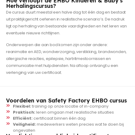
Hoe verloopt de EHBO Kinderen & Baby’s
Herhalingscursus?
De cursus duurt meestal een halve dag tot één dag en bestaat
uit praktijkgericht oefenen in realistische scenario’s. De nadruk
ligt op herhaling van bestaande vaardigheden en het leren van
eventuele nieuwe richtlijnen.
Onderwerpen die aan bod komen zijn onder andere:
reanimatie en AED, wondverzorging, verstikking, brandwonden,
allergische reacties, epilepsie, hartritmestoornissen en
communicatie met hulpdiensten. Na afloop ontvangt u een
verlenging van uw certificaat.
Voordelen van Safety Factory EHBO cursus
Flexibel:
training op onze locatie of in-company
Praktisch:
leren omgaan met realistische situaties
Efficiënt:
certificaat binnen één dag
Veiligheid:
medewerkers weten precies wat te doen bij
ongevallen