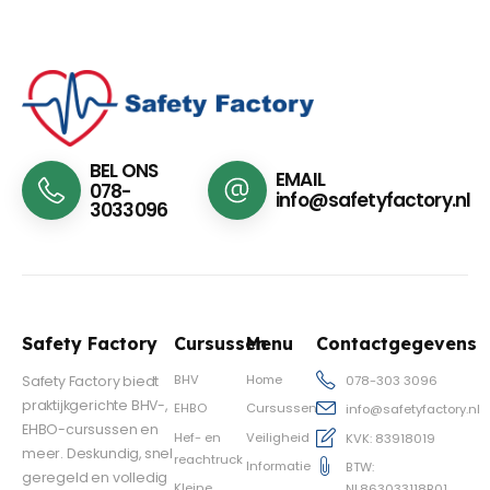
BEL ONS
EMAIL
078-
info@safetyfactory.nl
3033096
Safety Factory
Cursussen
Menu
Contactgegevens
BHV
Home
Safety Factory biedt
078-303 3096
praktijkgerichte BHV-,
EHBO
Cursussen
info@safetyfactory.nl
EHBO-cursussen en
Hef- en
Veiligheid
KVK: 83918019
meer. Deskundig, snel
reachtruck
Informatie
BTW:
geregeld en volledig
Kleine
NL863033118B01