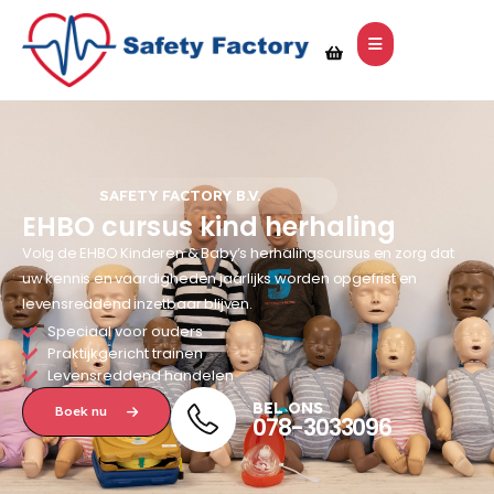
SAFETY FACTORY B.V.
EHBO cursus kind herhaling
Volg de EHBO Kinderen & Baby’s herhalingscursus en zorg dat
uw kennis en vaardigheden jaarlijks worden opgefrist en
levensreddend inzetbaar blijven.
Speciaal voor ouders
Praktijkgericht trainen
Levensreddend handelen
BEL ONS
Boek nu
078-3033096