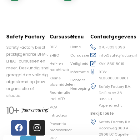
Safety Factory
Cursussen
Menu
Contactgegevens
BHV
Home
Safety Factory biedt
078-303 3096
praktijkgerichte BHV-,
EHBO
Cursussen
info@safetyfactory.nl
EHBO-cursussen en
Hef- en
Veiligheid
KVK: 83918019
meer. Deskundig, snel
reachtruck
Informatie
BTW:
geregeld en volledig
Kleine
NL863033118B01
Contact
afgestemd op jouw
blusmiddelen
Safety Factory B.V.
Herroeping
organisatie of
Reanimatie
De Biezen 38
situatie.
incl. AED
3355 ET
Papendrecht
10+
VCA
Jaar ervaring
Bekijk route
Intructeur
Safety Factory B.V.
Preventie
Hoofdweg 368 A
medewerker
2908 LC Capelle
BHV