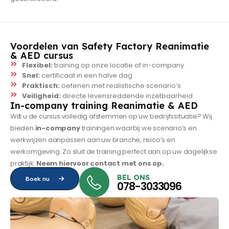
Voordelen van Safety Factory Reanimatie
& AED cursus
Flexibel:
training op onze locatie of in-company
Snel:
certificaat in een halve dag
Praktisch:
oefenen met realistische scenario’s
Veiligheid:
directe levensreddende inzetbaarheid
In-company training Reanimatie & AED
Wilt u de cursus volledig afstemmen op uw bedrijfssituatie? Wij
bieden
in-company
trainingen waarbij we scenario’s en
werkwijzen aanpassen aan uw branche, risico’s en
werkomgeving. Zo sluit de training perfect aan op uw dagelijkse
praktijk.
Neem hiervoor contact met ons op.
BEL ONS
Boek nu
078-3033096