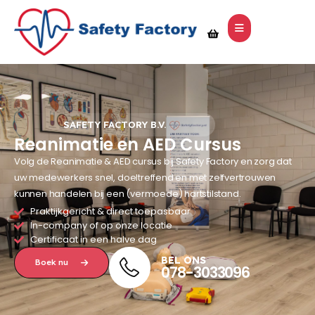
SAFETY FACTORY B.V.
Reanimatie en AED Cursus
Volg de Reanimatie & AED cursus bij Safety Factory en zorg dat
uw medewerkers snel, doeltreffend en met zelfvertrouwen
kunnen handelen bij een (vermoede) hartstilstand.
Praktijkgericht & direct toepasbaar
In-company of op onze locatie
Certificaat in een halve dag
BEL ONS
Boek nu
078-3033096