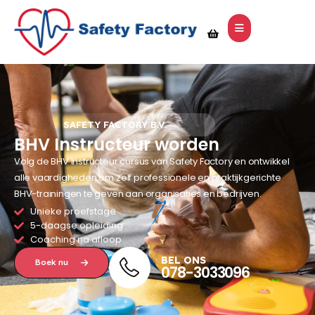
SAFETY FACTORY B.V.
BHV Instructeur worden
Volg de BHV Instructeur cursus van Safety Factory en ontwikkel
alle vaardigheden om zelf professionele en praktijkgerichte
BHV-trainingen te geven aan organisaties en bedrijven.
Unieke proefstage
5-daagse opleiding
Coaching na afloop
BEL ONS
Boek nu
078-3033096