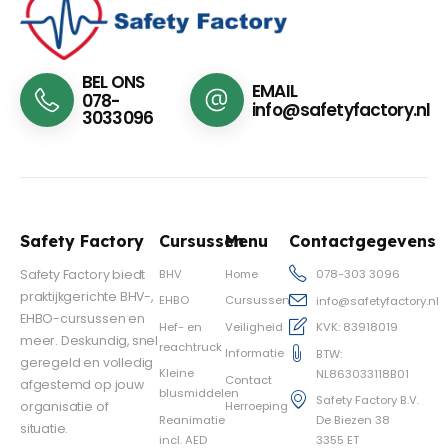
BEL ONS
EMAIL
078-
info@safetyfactory.nl
3033096
Safety Factory
Cursussen
Menu
Contactgegevens
BHV
Home
Safety Factory biedt
078-303 3096
praktijkgerichte BHV-,
EHBO
Cursussen
info@safetyfactory.nl
EHBO-cursussen en
Hef- en
Veiligheid
KVK: 83918019
meer. Deskundig, snel
reachtruck
Informatie
BTW:
geregeld en volledig
Kleine
NL863033118B01
Contact
afgestemd op jouw
blusmiddelen
Safety Factory B.V.
Herroeping
organisatie of
Reanimatie
De Biezen 38
situatie.
incl. AED
3355 ET