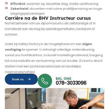
Efficiënt:
examen op dezelfde dag, snelle certificering
Zekerheid:
docenten met ruime praktijkervaring en hoge
slagingspercentages
Carrière na de BHV Instructeur cursus
Na het behalen van uw diploma kunt u als zelfstandige of in
loondienst aan de slag bij opleidingsinstituten, bedrijven of
scholen.
Uniek bij Safety Factory is de mogelijkheid om een
eigen
vestiging
te openen. U ontvangt volledige ondersteuning
vanuit ons hoofdkantoor, inclusief marketingmateriaal, toegang
tot onze website en vernoeming van uw locatie. Zo kunt u direct
starten met een professionele basis en landelijke
naamsbekendheid.
BEL ONS
Boek nu
078-3033096