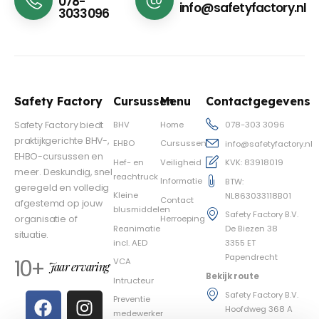
078-
info@safetyfactory.nl
3033096
Safety Factory
Cursussen
Menu
Contactgegevens
BHV
Home
Safety Factory biedt
078-303 3096
praktijkgerichte BHV-,
EHBO
Cursussen
info@safetyfactory.nl
EHBO-cursussen en
Hef- en
Veiligheid
KVK: 83918019
meer. Deskundig, snel
reachtruck
Informatie
BTW:
geregeld en volledig
Kleine
NL863033118B01
Contact
afgestemd op jouw
blusmiddelen
Safety Factory B.V.
Herroeping
organisatie of
Reanimatie
De Biezen 38
situatie.
incl. AED
3355 ET
Papendrecht
10+
VCA
Jaar ervaring
Bekijk route
Intructeur
Safety Factory B.V.
Preventie
Hoofdweg 368 A
medewerker