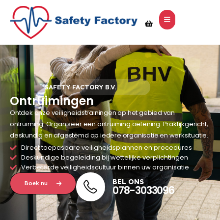
SAFETY FACTORY B.V.
Ontruimingen
Ontdek onze veiligheidstrainingen op het gebied van
ontruiming. Organiseer een ontruiming oefening. Praktijkgericht,
deskundig en afgestemd op iedere organisatie en werksituatie.
Direct toepasbare veiligheidsplannen en procedures
Deskundige begeleiding bij wettelijke verplichtingen
Verbeterde veiligheidscultuur binnen uw organisatie
BEL ONS
Boek nu
078-3033096