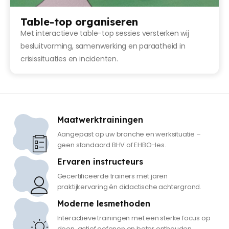
Table-top organiseren
Met interactieve table-top sessies versterken wij
besluitvorming, samenwerking en paraatheid in
crisissituaties en incidenten.
Maatwerktrainingen
Aangepast op uw branche en werksituatie –
geen standaard BHV of EHBO-les.
Ervaren instructeurs
Gecertificeerde trainers met jaren
praktijkervaring én didactische achtergrond.
Moderne lesmethoden
Interactieve trainingen met een sterke focus op
doen, actief oefenen en beter onthouden.