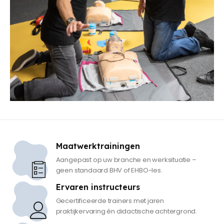
Maatwerktrainingen
Aangepast op uw branche en werksituatie –
geen standaard BHV of EHBO-les.
Ervaren instructeurs
Gecertificeerde trainers met jaren
praktijkervaring én didactische achtergrond.