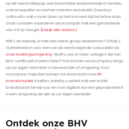
op de reanimatiepop, een blusmiddel daadwerkelijk in handen,
scenariospellen en werken met een verbandkit. Daardoor
onthoudt u wat u moet doen op het moment dat het ertoe doet.
Onze cursisten waarderen deze aanpak met een gemiddelde
van 4.9 op Google
(bekijk alle reviews)
.
Wilt u als individu of met een kleine groep deelnemen? Schrijf u
rechtstreeks in voor een van de eerstvolgende cursusdata via
onze boekingsomgeving
. Heeft u zes of meer collega’s die hun
BHV-certificaat moeten halen? Dan komen we incompany langs
op uw eigen werkvloer in Leeuwarden of omgeving. Voor
incompany-trajecten kunnen we daarnaast onze
XR-
brandsimulatie
inzetten, waarbij u oefent met een echte
brandblusser terwijl vuur en rook digitaal worden geprojecteerd
in een omgeving die lijkt op uw eigen werkplek.
Ontdek onze BHV