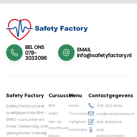
BEL ONS
EMAIL
078-
info@safetyfactory.nl
3033096
Safety Factory
Cursussen
Menu
Contactgegevens
BHV
Home
Safety Factory biedt
078-303 3096
praktijkgerichte BHV-,
EHBO
Cursussen
info@safetyfactory.nl
EHBO-cursussen en
Hef- en
Veiligheid
KVK: 83918019
meer. Deskundig, snel
reachtruck
Informatie
BTW:
geregeld en volledig
Kleine
NL863033118B01