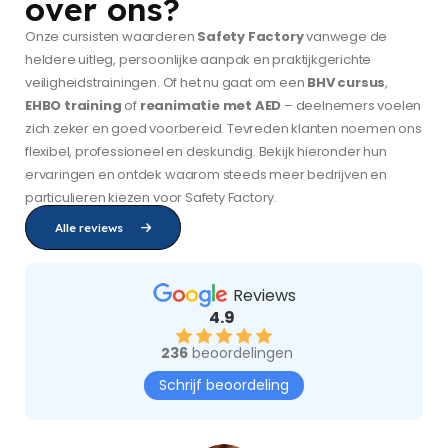
over ons?
Onze cursisten waarderen
Safety Factory
vanwege de
heldere uitleg, persoonlijke aanpak en praktijkgerichte
veiligheidstrainingen. Of het nu gaat om een
BHV cursus
,
EHBO training
of
reanimatie met AED
– deelnemers voelen
zich zeker en goed voorbereid. Tevreden klanten noemen ons
flexibel, professioneel en deskundig. Bekijk hieronder hun
ervaringen en ontdek waarom steeds meer bedrijven en
particulieren kiezen voor Safety Factory.
Alle reviews
Reviews
4.9
236
beoordelingen
Schrijf beoordeling