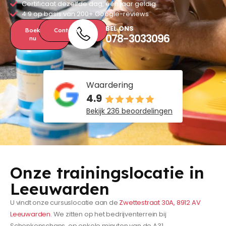
Certificaat dezelfde dag, één jaar geldig
4.9 op basis van 200+ Google-reviews
BEL ONS
Boek
Contact
078-3033096
nu
Waardering
4.9
Bekijk 236 beoordelingen
Onze trainingslocatie in
Leeuwarden
U vindt onze cursuslocatie aan de
Zwettestraat 30A, 8912 AV
Leeuwarden
. We zitten op het bedrijventerrein bij
Schenkenschans, op enkele minuten van de A31.