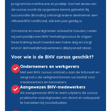
programma met theorie en praktijk. Aan het einde van
de cursus wordt de opgedane kennis getoetst. Bij
succesvolle afronding ontvangt iedere deelnemer een
officieel BHV certificaat, dat één jaar geldig is.
Om kennis en vaardigheden actueel te houden, raden
wij aan jaarlijks een BHV herhalingscursus te volgen.
Deze training duurt meestal een halve dag en zorgt
ervoor dat bedrijfshulpverleners altijd paraat staan.
Voor wie is de BHV cursus geschikt?
Ondernemers en werkgevers
Met een BHV cursus voldoet u aan de Arbowet en
vergroot u de veiligheid binnen uw bedrijf voor
medewerkers en bezoekers.
Aangewezen BHV-medewerkers
Als aangewezen BHV’er leert u tijdens de cursus
praktische vaardigheden om direct en adequaat
te handelen bij noodsituaties.