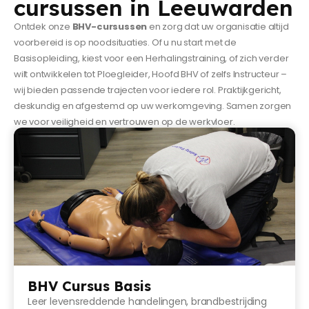
cursussen in Leeuwarden
Ontdek onze
BHV-cursussen
en zorg dat uw organisatie altijd
voorbereid is op noodsituaties. Of u nu start met de
Basisopleiding, kiest voor een Herhalingstraining, of zich verder
wilt ontwikkelen tot Ploegleider, Hoofd BHV of zelfs Instructeur –
wij bieden passende trajecten voor iedere rol. Praktijkgericht,
deskundig en afgestemd op uw werkomgeving. Samen zorgen
we voor veiligheid en vertrouwen op de werkvloer.
BHV Cursus Basis
Leer levensreddende handelingen, brandbestrijding