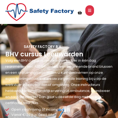
SAFETY FACTORY B.V.
BHV cursus Leeuwarden
Volg een BHV cursus in Leeuwarden en leer in één dag
reanimeren, een AED bedienen, een beginnende brand blussen
en een ontruiming begeleiden. U kunt deelnemen op onze
eigen trainingslocatie of we verzorgen de training bij u op de
werkvloer in Leeuwarden of omgeving. Onze instructeurs
hebben jarenlange praktijkervaring uit ambulance, brandweer
en zorg. Geslaagd? Dan gaat u dezelfde dag met uw BHV-
certificaat naar huis.
Open inschrijving óf incompany
Vanaf €139 p.p. (excl. btw)