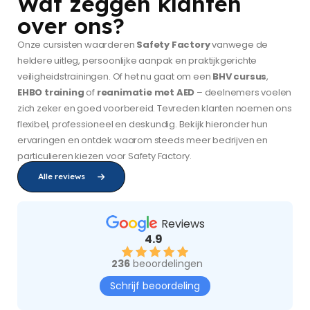
Wat zeggen klanten
over ons?
Onze cursisten waarderen
Safety Factory
vanwege de
heldere uitleg, persoonlijke aanpak en praktijkgerichte
veiligheidstrainingen. Of het nu gaat om een
BHV cursus
,
EHBO training
of
reanimatie met AED
– deelnemers voelen
zich zeker en goed voorbereid. Tevreden klanten noemen ons
flexibel, professioneel en deskundig. Bekijk hieronder hun
ervaringen en ontdek waarom steeds meer bedrijven en
particulieren kiezen voor Safety Factory.
Alle reviews
Reviews
4.9
236
beoordelingen
Schrijf beoordeling