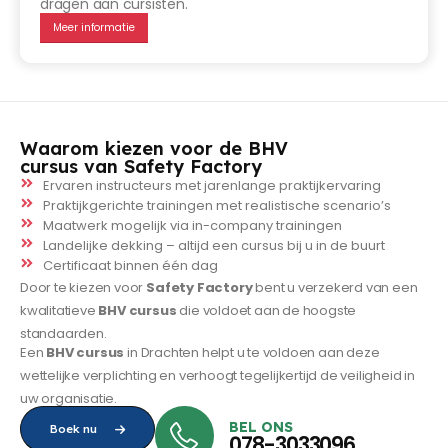
dragen aan cursisten.
Meer informatie
Waarom kiezen voor de BHV
cursus van Safety Factory
Ervaren instructeurs met jarenlange praktijkervaring
Praktijkgerichte trainingen met realistische scenario’s
Maatwerk mogelijk via in-company trainingen
Landelijke dekking – altijd een cursus bij u in de buurt
Certificaat binnen één dag
Door te kiezen voor
Safety Factory
bent u verzekerd van een
kwalitatieve
BHV cursus
die voldoet aan de hoogste
standaarden.
Een
BHV cursus
in Drachten helpt u te voldoen aan deze
wettelijke verplichting en verhoogt tegelijkertijd de veiligheid in
uw organisatie.
BEL ONS
Boek nu
078-3033096