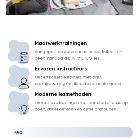
Maatwerktrainingen
Aangepast op uw branche en werksituatie –
geen standaard BHV of EHBO-les.
Ervaren instructeurs
Gecertificeerde trainers met jaren
praktijkervaring én didactische achtergrond.
Moderne lesmethoden
Interactieve trainingen met een sterke focus op
doen, actief oefenen en beter onthouden.
FAQ