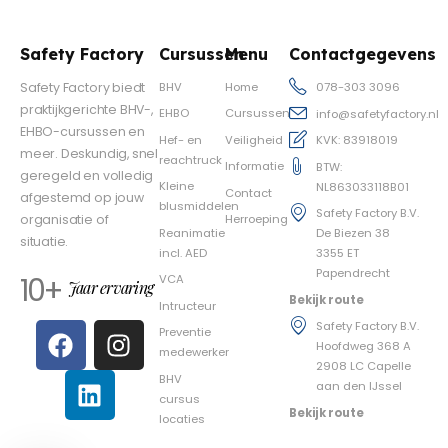
Safety Factory
Cursussen
Menu
Contactgegevens
BHV
Home
Safety Factory biedt
078-303 3096
praktijkgerichte BHV-,
EHBO
Cursussen
info@safetyfactory.nl
EHBO-cursussen en
Hef- en
Veiligheid
KVK: 83918019
meer. Deskundig, snel
reachtruck
Informatie
BTW:
geregeld en volledig
Kleine
NL863033118B01
Contact
afgestemd op jouw
blusmiddelen
Safety Factory B.V.
Herroeping
organisatie of
Reanimatie
De Biezen 38
situatie.
incl. AED
3355 ET
Papendrecht
10+
VCA
Jaar ervaring
Bekijk route
Intructeur
Safety Factory B.V.
Preventie
Hoofdweg 368 A
medewerker
2908 LC Capelle
BHV
aan den IJssel
cursus
Bekijk route
locaties