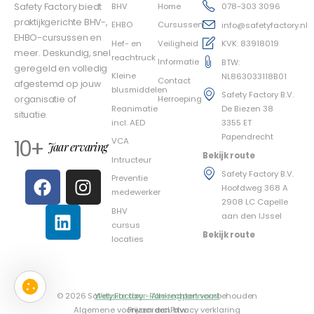
BHV
Home
Safety Factory biedt
078-303 3096
praktijkgerichte BHV-,
EHBO
Cursussen
info@safetyfactory.nl
EHBO-cursussen en
Hef- en
Veiligheid
KVK: 83918019
meer. Deskundig, snel
reachtruck
Informatie
BTW:
geregeld en volledig
Kleine
NL863033118B01
Contact
afgestemd op jouw
blusmiddelen
Safety Factory B.V.
Herroeping
organisatie of
Reanimatie
De Biezen 38
situatie.
incl. AED
3355 ET
Papendrecht
10+
VCA
Jaar ervaring
Bekijk route
Intructeur
Safety Factory B.V.
Preventie
Hoofdweg 368 A
medewerker
2908 LC Capelle
BHV
aan den IJssel
cursus
Bekijk route
locaties
© 2026 Safety Factory - Alle rechten voorbehouden
Website door: Rankingpartner.nl
Algemene voorwaarden
Prijzen excl. btw
Privacy verklaring