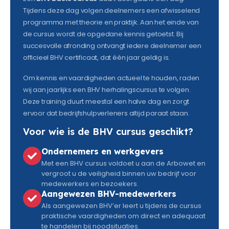
Tijdens deze dag volgen deelnemers een afwisselend
programma met theorie en praktijk. Aan het einde van
de cursus wordt de opgedane kennis getoetst. Bij
succesvolle afronding ontvangt iedere deelnemer een
officieel BHV certificaat, dat één jaar geldig is.
Om kennis en vaardigheden actueel te houden, raden
wij aan jaarlijks een BHV herhalingscursus te volgen.
Deze training duurt meestal een halve dag en zorgt
ervoor dat bedrijfshulpverleners altijd paraat staan.
Voor wie is de BHV cursus geschikt?
Ondernemers en werkgevers
Met een BHV cursus voldoet u aan de Arbowet en
vergroot u de veiligheid binnen uw bedrijf voor
medewerkers en bezoekers.
Aangewezen BHV-medewerkers
Als aangewezen BHV’er leert u tijdens de cursus
praktische vaardigheden om direct en adequaat
te handelen bij noodsituaties.