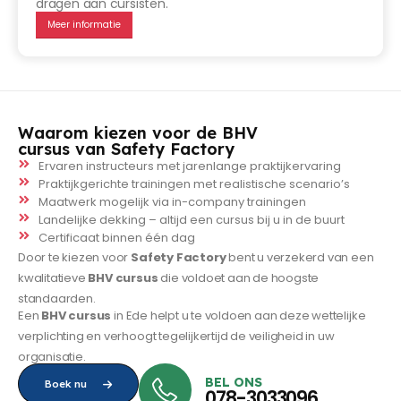
dragen aan cursisten.
Meer informatie
Waarom kiezen voor de BHV
cursus van Safety Factory
Ervaren instructeurs met jarenlange praktijkervaring
Praktijkgerichte trainingen met realistische scenario’s
Maatwerk mogelijk via in-company trainingen
Landelijke dekking – altijd een cursus bij u in de buurt
Certificaat binnen één dag
Door te kiezen voor
Safety Factory
bent u verzekerd van een
kwalitatieve
BHV cursus
die voldoet aan de hoogste
standaarden.
Een
BHV cursus
in Ede helpt u te voldoen aan deze wettelijke
verplichting en verhoogt tegelijkertijd de veiligheid in uw
organisatie.
BEL ONS
Boek nu
078-3033096