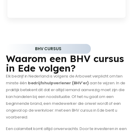
BHV CURSUS
Waarom een BHV cursus
in Ede volgen?
Elk bedrijf in Nederland is volgens de Arbowet verplicht om ten
minste één
bedrijfshulpverlener (BHV’er)
aan te wijzen. In de
praktijk betekent dit dat er altijd iemand aanwezig moet zijn die
kan handelen bij een noodsituatie. Of het nu gaat om een
beginnende brand, een medewerker die onwel wordt of een
ongeval op de werkvloer: met een BHV cursus in Ede bent u
voorbereid.
Een calamiteit komt altijd onverwachts. Door te investeren in een