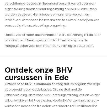
verschillende locaties in Nederland beschikken wij over een
eigen trainingslocatie waar regelmatig open BHV-cursussen
worden gegeven. Hier is iedereen van harte welkom om
individueel of met een klein team aan te sluiten. Inschrijven kan
eenvoudig via onze boekingsomgeving.
Heeft u zes of meer deelnemers en wilt u de training in Ede laten
plaatsvinden? Neem gerust contact met ons op om de
mogelijkheden voor een incompany training te bespreken.
Ontdek onze BHV
cursussen in Ede
Ontdek onze
BHV-cursussen
en zorg dat uw organisatie altijd
voorbereid is op noodsituaties. Of u nu start met de
Basisopleiding, kiest voor een Herhalingstraining, of zich verder
wilt ontwikkelen tot Ploegleider, Hoofd BHV of zelfs Instructeur –
wij bieden passende trajecten voor iedere rol. Praktijkgericht,