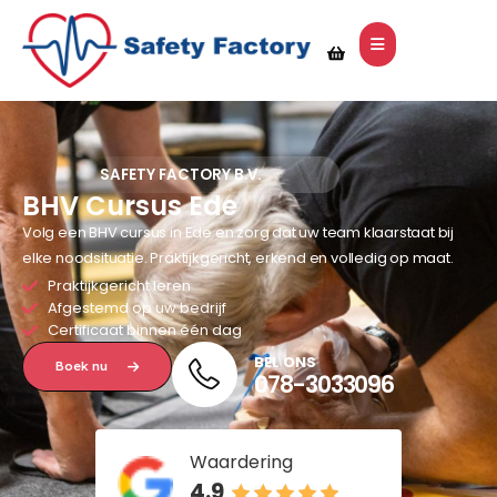
SAFETY FACTORY B.V.
BHV Cursus Ede
Volg een BHV cursus in Ede en zorg dat uw team klaarstaat bij
elke noodsituatie. Praktijkgericht, erkend en volledig op maat.
Praktijkgericht leren
Afgestemd op uw bedrijf
Certificaat binnen één dag
BEL ONS
Boek nu
078-3033096
Waardering
4.9