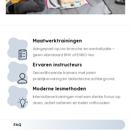
Maatwerktrainingen
Aangepast op uw branche en werksituatie –
geen standaard BHV of EHBO-les.
Ervaren instructeurs
Gecertificeerde trainers met jaren
praktijkervaring én didactische achtergrond.
Moderne lesmethoden
Interactieve trainingen met een sterke focus op
doen, actief oefenen en beter onthouden.
FAQ