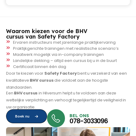
Waarom kiezen voor de BHV
cursus van Safety Factory
Ervaren instructeurs met jarenlange praktijkervaring
Praktijkgerichte trainingen met realistische scenario’s
Maatwerk mogelijk via in-company trainingen
Landelijke dekking – altijd een cursus bij u in de buurt
Certificaat binnen één dag
Door te kiezen voor
Safety Factory
bent u verzekerd van een
kwalitatieve
BHV cursus
die voldoet aan de hoogste
standaarden.
Een
BHV cursus
in Hilversum helpt u te voldoen aan deze
wettelijke verplichting en verhoogt tegelijkertijd de veiligheid in
uw organisatie.
BEL ONS
Boek nu
078-3033096