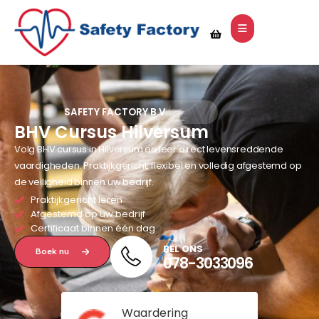
SAFETY FACTORY B.V.
BHV Cursus Hilversum
Volg BHV cursus in Hilversum en leer direct levensreddende
vaardigheden. Praktijkgericht, flexibel en volledig afgestemd op
de veiligheid binnen uw bedrijf.
Praktijkgericht leren
Afgestemd op uw bedrijf
Certificaat binnen één dag
BEL ONS
Boek nu
078-3033096
Waardering