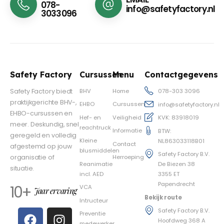
078-
info@safetyfactory.nl
3033096
Safety Factory
Cursussen
Menu
Contactgegevens
BHV
Home
Safety Factory biedt
078-303 3096
praktijkgerichte BHV-,
EHBO
Cursussen
info@safetyfactory.nl
EHBO-cursussen en
Hef- en
Veiligheid
KVK: 83918019
meer. Deskundig, snel
reachtruck
Informatie
BTW:
geregeld en volledig
Kleine
NL863033118B01
Contact
afgestemd op jouw
blusmiddelen
Safety Factory B.V.
Herroeping
organisatie of
Reanimatie
De Biezen 38
situatie.
incl. AED
3355 ET
Papendrecht
10+
VCA
Jaar ervaring
Bekijk route
Intructeur
Safety Factory B.V.
Preventie
Hoofdweg 368 A
medewerker