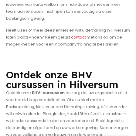
iedereen van harte welkom om individueel of met een klein
team aan te sluiten. Inschrijven kan eenvoudig via onze
boekingsomgeving.
Heeft u zes of meer deelnemers en wilt u de training in Hilversum
laten plaatsvinden? Neem gerust
contact
met ons op om de
mogelijkheden voor een incompany training te bespreken.
Ontdek onze BHV
cursussen in Hilversum
Ontdek onze
BHV-cursussen
en zorg dat uw organisatie altijd
voorbereid is op noodsituaties. Of u nu start met de
Basisopleiding, kiest voor een Herhalingstraining, of zich verder
wilt ontwikkelen tot Ploegleider, Hoofd BHV of zelfs Instructeur –
wij bieden passende trajecten voor iedere rol. Praktijkgericht,
deskundig en afgestemd op uw werkomgeving. Samen zorgen
we voor veiligheid en vertrouwen op de werkvloer.