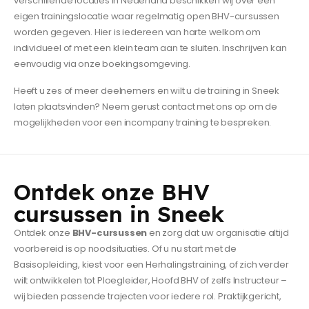
verschillende locaties in Nederland beschikken wij over een
eigen trainingslocatie waar regelmatig open BHV-cursussen
worden gegeven. Hier is iedereen van harte welkom om
individueel of met een klein team aan te sluiten. Inschrijven kan
eenvoudig via onze boekingsomgeving.
Heeft u zes of meer deelnemers en wilt u de training in Sneek
laten plaatsvinden? Neem gerust contact met ons op om de
mogelijkheden voor een incompany training te bespreken.
Ontdek onze BHV
cursussen in Sneek
Ontdek onze
BHV-cursussen
en zorg dat uw organisatie altijd
voorbereid is op noodsituaties. Of u nu start met de
Basisopleiding, kiest voor een Herhalingstraining, of zich verder
wilt ontwikkelen tot Ploegleider, Hoofd BHV of zelfs Instructeur –
wij bieden passende trajecten voor iedere rol. Praktijkgericht,