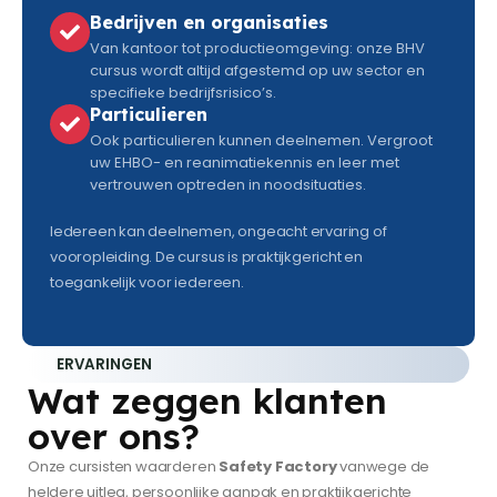
Bedrijven en organisaties
Van kantoor tot productieomgeving: onze BHV
cursus wordt altijd afgestemd op uw sector en
specifieke bedrijfsrisico’s.
Particulieren
Ook particulieren kunnen deelnemen. Vergroot
uw EHBO- en reanimatiekennis en leer met
vertrouwen optreden in noodsituaties.
Iedereen kan deelnemen, ongeacht ervaring of
vooropleiding. De cursus is praktijkgericht en
toegankelijk voor iedereen.
ERVARINGEN
Wat zeggen klanten
over ons?
Onze cursisten waarderen
Safety Factory
vanwege de
heldere uitleg, persoonlijke aanpak en praktijkgerichte