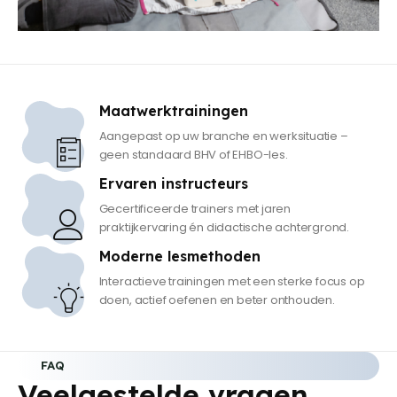
Maatwerktrainingen
Aangepast op uw branche en werksituatie –
geen standaard BHV of EHBO-les.
Ervaren instructeurs
Gecertificeerde trainers met jaren
praktijkervaring én didactische achtergrond.
Moderne lesmethoden
Interactieve trainingen met een sterke focus op
doen, actief oefenen en beter onthouden.
FAQ
Veelgestelde vragen