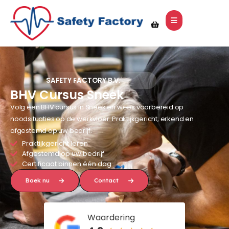
SAFETY FACTORY B.V.
BHV Cursus Sneek
Volg een BHV cursus in Sneek en wees voorbereid op
noodsituaties op de werkvloer. Praktijkgericht, erkend en
afgestemd op uw bedrijf.
Praktijkgericht leren
Afgestemd op uw bedrijf
Certificaat binnen één dag
Boek nu
Contact
Waardering