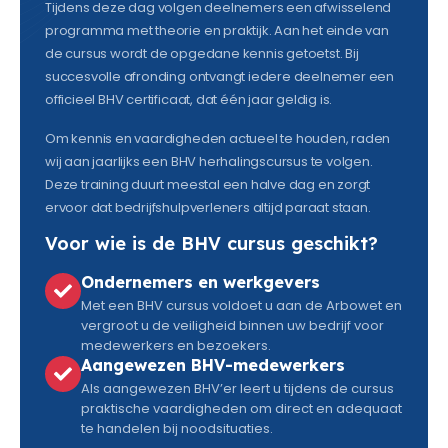
Tijdens deze dag volgen deelnemers een afwisselend
programma met theorie en praktijk. Aan het einde van
de cursus wordt de opgedane kennis getoetst. Bij
succesvolle afronding ontvangt iedere deelnemer een
officieel BHV certificaat, dat één jaar geldig is.
Om kennis en vaardigheden actueel te houden, raden
wij aan jaarlijks een BHV herhalingscursus te volgen.
Deze training duurt meestal een halve dag en zorgt
ervoor dat bedrijfshulpverleners altijd paraat staan.
Voor wie is de BHV cursus geschikt?
Ondernemers en werkgevers
Met een BHV cursus voldoet u aan de Arbowet en
vergroot u de veiligheid binnen uw bedrijf voor
medewerkers en bezoekers.
Aangewezen BHV-medewerkers
Als aangewezen BHV’er leert u tijdens de cursus
praktische vaardigheden om direct en adequaat
te handelen bij noodsituaties.