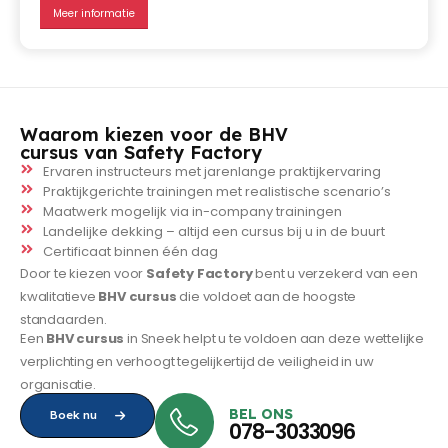
Meer informatie
Waarom kiezen voor de BHV
cursus van Safety Factory
Ervaren instructeurs met jarenlange praktijkervaring
Praktijkgerichte trainingen met realistische scenario’s
Maatwerk mogelijk via in-company trainingen
Landelijke dekking – altijd een cursus bij u in de buurt
Certificaat binnen één dag
Door te kiezen voor
Safety Factory
bent u verzekerd van een
kwalitatieve
BHV cursus
die voldoet aan de hoogste
standaarden.
Een
BHV cursus
in Sneek helpt u te voldoen aan deze wettelijke
verplichting en verhoogt tegelijkertijd de veiligheid in uw
organisatie.
BEL ONS
Boek nu
078-3033096