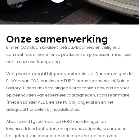
Onze samenwerking
Binnen ODS staan kwaliteit, betrouwbaarheid en veiligheid
centraal. Niet alleen in onze producten en processen, maar juist
ook in onze werkomgeving.
Veilig werken begint bij goed voorbereid zijn. Daarom volgen de
BHV’ers van ODS jaarlijks een EHBO-herhalingscursus bij Safety
Factory. Tijdens deze trainingen wordt continu gewerkt aan het
op peil houden van essentiële vaardigheden, zoals reanimatie
(met en zonder AED), eerste hulp bij ongevallen en het
adequaat handelen bij noodsituaties.
Afwisselend ligt de focus op EHBO-handelingen en
levensreddend optreden, en op brandveiligheid, waaronder
het gebruik van brandblusmiddelen en het oefenen van