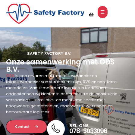
SAFETY FACTORY B.V.
Onze samenwerking met ODS
B.V.
ODS
is een ervaren multi-metal leverancier en
totaalleverancier van staal, aluminium, RVS en non-ferro
materialen. Vanuit meerdere locaties in Nederland
ondersteunen wij klanten in onder andere de constructie-,
verspanings-, installatie- en maritieme sector met
hoogwaardige materialen, maatwerkbewerkingen en
betrouwbare logistiek.
BEL ONS
Contact
078-3033096