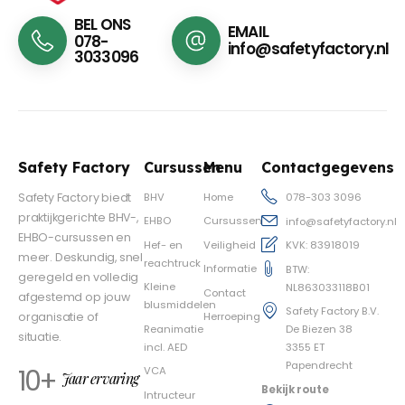
BEL ONS
EMAIL
078-
info@safetyfactory.nl
3033096
Safety Factory
Cursussen
Menu
Contactgegevens
BHV
Home
Safety Factory biedt
078-303 3096
praktijkgerichte BHV-,
EHBO
Cursussen
info@safetyfactory.nl
EHBO-cursussen en
Hef- en
Veiligheid
KVK: 83918019
meer. Deskundig, snel
reachtruck
Informatie
BTW:
geregeld en volledig
Kleine
NL863033118B01
Contact
afgestemd op jouw
blusmiddelen
Safety Factory B.V.
Herroeping
organisatie of
Reanimatie
De Biezen 38
situatie.
incl. AED
3355 ET
Papendrecht
10+
VCA
Jaar ervaring
Bekijk route
Intructeur