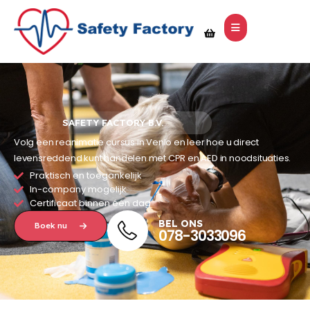
SAFETY FACTORY B.V.
Volg een reanimatie cursus in Venlo en leer hoe u direct
levensreddend kunt handelen met CPR en AED in noodsituaties.
Praktisch en toegankelijk
In-company mogelijk
Certificaat binnen één dag
BEL ONS
Boek nu
078-3033096