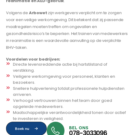
reanimatie en AED-gebruik
.
Volgens de
Arbowet
zijn werkgevers verplicht om te zorgen
voor een veilige werkomgeving. Dit betekent dat zij passende
maatregelen moeten treffen om ongevallen en
gezondheidsrisico’s te beperken. Het trainen van medewerkers
in reanimatie is een waardevolle aanvulling op de verplichte
BHV-taken.
Voordelen voor bedrijven:
Directe levensreddende actie bij hartstilstand of
verstikking.
Veiligere werkomgeving voor personeel, klanten en
bezoekers.
Snellere hulpverlening totdat professionele hulpdiensten
arriveren.
Verhoogd vertrouwen binnen het team door goed
opgeleide medewerkers.
Maatschappelijke verantwoordelijkheid tonen door actief
te investeren in veiligheid.
BEL ONS
Boek nu
078-3033096