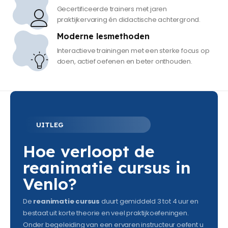
Gecertificeerde trainers met jaren
praktijkervaring én didactische achtergrond.
Moderne lesmethoden
Interactieve trainingen met een sterke focus op
doen, actief oefenen en beter onthouden.
UITLEG
Hoe verloopt de
reanimatie cursus in
Venlo?
De
reanimatie cursus
duurt gemiddeld 3 tot 4 uur en
bestaat uit korte theorie en veel praktijkoefeningen.
Onder begeleiding van een ervaren instructeur oefent u