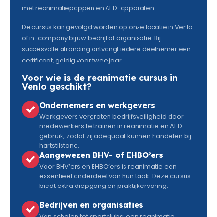
met reanimatiepoppen en AED-apparaten.
De cursus kan gevolgd worden op onze locatie in Venlo
of in-company bij uw bedrijf of organisatie. Bij
succesvolle afronding ontvangt iedere deelnemer een
certificaat, geldig voor twee jaar.
Voor wie is de reanimatie cursus in
Venlo geschikt?
Ondernemers en werkgevers
Werkgevers vergroten bedrijfsveiligheid door
medewerkers te trainen in reanimatie en AED-
gebruik, zodat zij adequaat kunnen handelen bij
hartstilstand.
Aangewezen BHV- of EHBO’ers
Voor BHV’ers en EHBO’ers is reanimatie een
essentieel onderdeel van hun taak. Deze cursus
biedt extra diepgang en praktijkervaring.
Bedrijven en organisaties
Van scholen tot sportclubs: een reanimatie