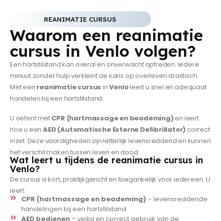
REANIMATIE CURSUS
Waarom een reanimatie
cursus in Venlo volgen?
Een hartstilstand kan overal en onverwacht optreden. Iedere
minuut zonder hulp verkleint de kans op overleven drastisch.
Met een
reanimatie cursus
in
Venlo
leert u snel en adequaat
handelen bij een hartstilstand.
U oefent met
CPR (hartmassage en beademing)
en leert
hoe u een
AED (Automatische Externe Defibrillator)
correct
inzet. Deze vaardigheden zijn letterlijk levensreddend en kunnen
het verschil maken tussen leven en dood.
Wat leert u tijdens de reanimatie cursus in
Venlo?
De cursus is kort, praktijkgericht en toegankelijk voor iedereen. U
leert:
CPR (hartmassage en beademing)
– levensreddende
handelingen bij een hartstilstand.
AED bedienen
– veilig en correct gebruik van de